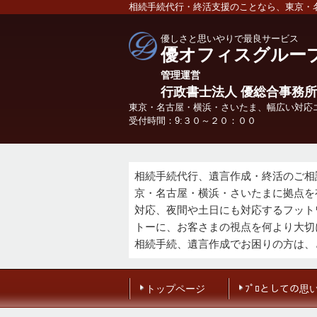
相続手続代行・終活支援のことなら、東京・
優しさと思いやりで最良サービス
優オフィスグルー
管理
運営
行政書士法人 優総合事務所
東京・名古屋・横浜・さいたま、幅広い対応
受付時間：9:３０～２０：００
相続手続代行、遺言作成・終活のご相
京・名古屋・横浜・さいたまに拠点を
対応、夜間や土日にも対応するフット
トーに、お客さまの視点を何より大切
相続手続、遺言作成でお困りの方は、
トップページ
ﾌﾟﾛとしての思