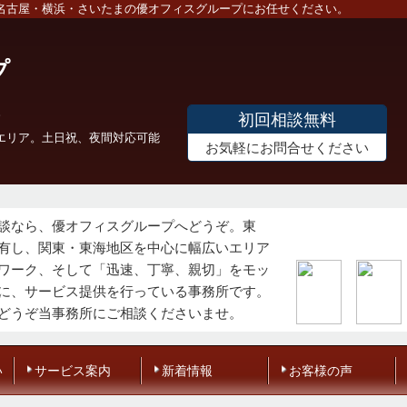
名古屋・横浜・さいたまの優オフィスグループにお任せください。
プ
初回相談無料
エリア。土日祝、夜間対応可能
お気軽にお問合せください
談なら、優オフィスグループへどうぞ。東
有し、関東・東海地区を中心に幅広いエリア
ワーク、そして「迅速、丁寧、親切」をモッ
に、サービス提供を行っている事務所です。
どうぞ当事務所にご相談くださいませ。
い
サービス案内
新着情報
お客様の声