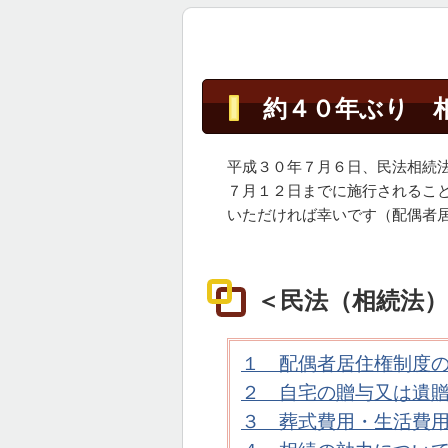
約４０年ぶり 
平成３０年７月６日、民法相続
７月１２日までに施行されるこ
いただければ幸いです（配偶者
＜民法（相続法
１ 配偶者居住権制度
２ 自宅の贈与又は遺
３ 葬式費用・生活費