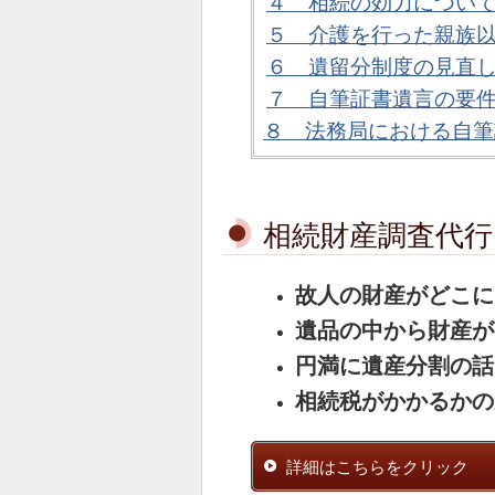
４ 相続の効力につい
５ 介護を行った親族
６ 遺留分制度の見直
７ 自筆証書遺言の要
８ 法務局における自筆
相続財産調査代行
故人の財産がどこに
遺品の中から財産が
円満に遺産分割の話
相続税がかかるかの
詳細はこちらをクリック