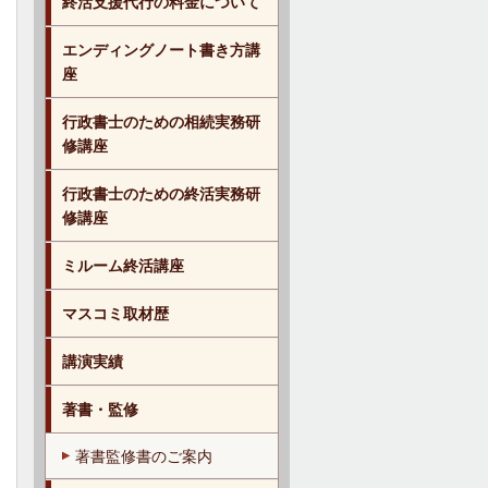
終活支援代行の料金について
エンディングノート書き方講
座
行政書士のための相続実務研
修講座
行政書士のための終活実務研
修講座
ミルーム終活講座
マスコミ取材歴
講演実績
著書・監修
著書監修書のご案内