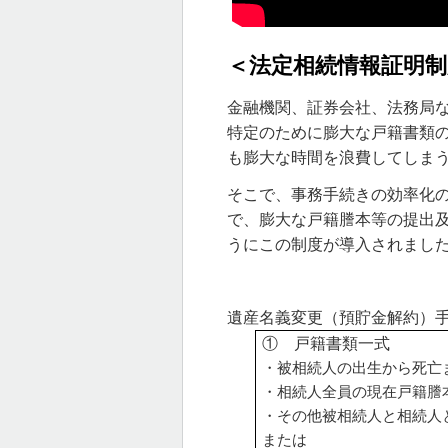
＜法定相続情報証明
金融機関、証券会社、法務局
特定のために膨大な戸籍書類
も膨大な時間を浪費してしま
そこで、事務手続きの効率化
で、膨大な戸籍謄本等の提出
うにこの制度が導入されまし
遺産名義変更（預貯金解約）
① 戸籍書類一式
・被相続人の出生から死亡
・相続人全員の現在戸籍謄
・その他被相続人と相続人
または