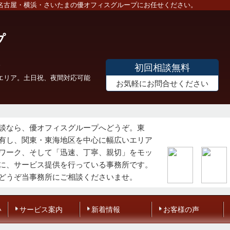
名古屋・横浜・さいたまの優オフィスグループにお任せください。
プ
初回相談無料
エリア。土日祝、夜間対応可能
お気軽にお問合せください
談なら、優オフィスグループへどうぞ。東
有し、関東・東海地区を中心に幅広いエリア
ワーク、そして「迅速、丁寧、親切」をモッ
に、サービス提供を行っている事務所です。
どうぞ当事務所にご相談くださいませ。
い
サービス案内
新着情報
お客様の声