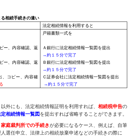
よる相続手続きの違い
法定相続情報を利用すると
戸籍書類一式を
ピー、内容確認、返
Ａ銀行に法定相続情報一覧図を提出
→
約１５分で完了
ピー、内容確認、返
Ｂ銀行に法定相続情報一覧図を提出
→
約１５分で完了
出、コピー、内容確
Ｃ証券会社に法定相続情報一覧図を提出
る
→
約１５分で完了
ト以外にも、法定相続情報証明を利用すれば、
相続税申告
の
法定相続情報一覧図
を提出すれば省略することができます。
、
家庭裁判所での手続き
が必要になるケース、例えば、自筆
理人選任申立、法律上の相続放棄申述などの手続きの際に