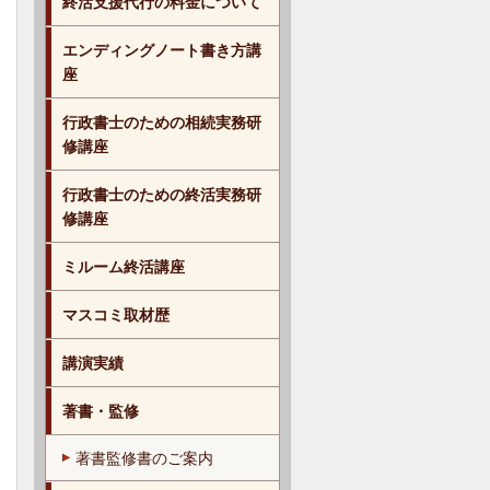
終活支援代行の料金について
エンディングノート書き方講
座
行政書士のための相続実務研
修講座
行政書士のための終活実務研
修講座
ミルーム終活講座
マスコミ取材歴
講演実績
著書・監修
著書監修書のご案内