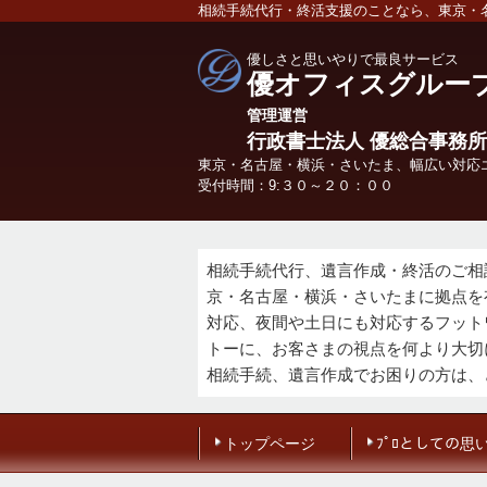
相続手続代行・終活支援のことなら、東京・
優しさと思いやりで最良サービス
優オフィスグルー
管理
運営
行政書士法人 優総合事務所
東京・名古屋・横浜・さいたま、幅広い対応
受付時間：9:３０～２０：００
相続手続代行、遺言作成・終活のご相
京・名古屋・横浜・さいたまに拠点を
対応、夜間や土日にも対応するフット
トーに、お客さまの視点を何より大切
相続手続、遺言作成でお困りの方は、
トップページ
ﾌﾟﾛとしての思