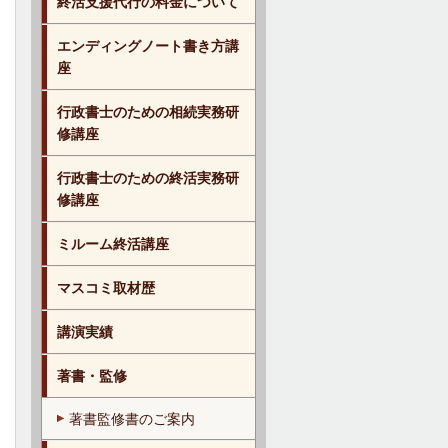
終活支援代行の料金について
エンディングノート書き方講
座
行政書士のための相続実務研
修講座
行政書士のための終活実務研
修講座
ミルーム終活講座
マスコミ取材歴
講演実績
著書・監修
著書監修書のご案内