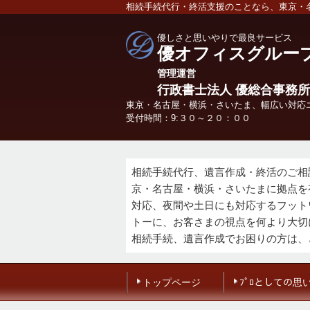
相続手続代行・終活支援のことなら、東京・
優しさと思いやりで最良サービス
優オフィスグルー
管理
運営
行政書士法人 優総合事務所
東京・名古屋・横浜・さいたま、幅広い対応
受付時間：9:３０～２０：００
相続手続代行、遺言作成・終活のご相
京・名古屋・横浜・さいたまに拠点を
対応、夜間や土日にも対応するフット
トーに、お客さまの視点を何より大切
相続手続、遺言作成でお困りの方は、
トップページ
ﾌﾟﾛとしての思