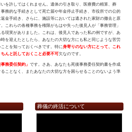
舞いを許してはくれません。遺体の引き取り、医療費の精算、葬
、事務的な手続きとして死亡届や年金停止手続き、市役所での公的
は返金手続き、さらに、施設等においては遺された家財の撤去と原
す。これらの各種事務を権限がもはや失った後見人が「事務管理」
れる現実がありました。これは、後見人であった私の例ですが、あ
の時を迎えたとしたら、あなたの大切な方にも私と同じような苦労
いことを知っておくべきです。特に
身寄りのない方にとって、これ
きちんと託しておくこと必要不可
欠なのです。
後事務委任契約」
です。さあ、あなたも死後事務委任契約書を作成
けることなく、またあなたの大切な方を困らせることのないよう準
て
葬儀の終活について