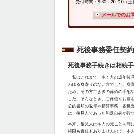
受付時間：9:30～20:０0
メールでのお
死後事務委任契
死後事務手続きは相続手
私はこれまで、多く方の成年後見
わゆる身寄りのない方でした。身
ため、その方亡き後の葬儀の手配
した。そんなとき、ご葬儀やお墓
公的書類の返却や精算事務、各種
は、後見人であった和足自身が行
本来、後見人は本人の死亡と同時
権限も責任もありませんので、本