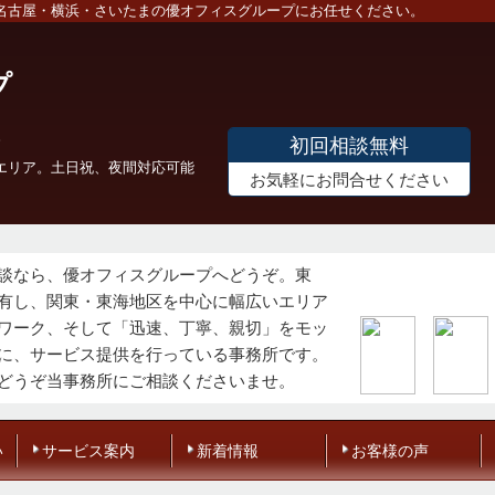
名古屋・横浜・さいたまの優オフィスグループにお任せください。
プ
初回相談無料
エリア。土日祝、夜間対応可能
お気軽にお問合せください
談なら、優オフィスグループへどうぞ。東
有し、関東・東海地区を中心に幅広いエリア
ワーク、そして「迅速、丁寧、親切」をモッ
に、サービス提供を行っている事務所です。
どうぞ当事務所にご相談くださいませ。
い
サービス案内
新着情報
お客様の声