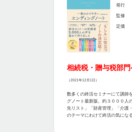
発行 
監修 
定価 
令和元
相続税・贈与税部門
（2021年12月1日）
数多くの終活セミナーにて講師
グノート最新版。約３０００人
先リスト」「財産管理」「介護
のテーマにわけて終活の気にな