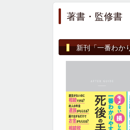
著書・監修書
新刊「一番わか