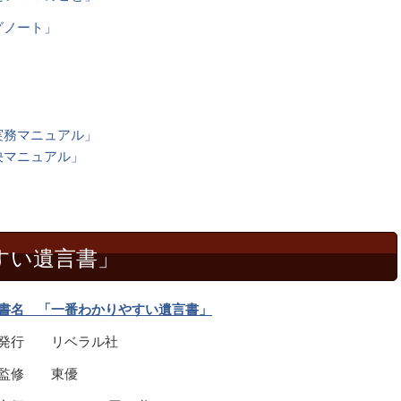
グノート」
実務マニュアル」
決マニュアル」
すい遺言書」
書名 「一番わかりやすい遺言書」
発行 リベラル社
監修 東優