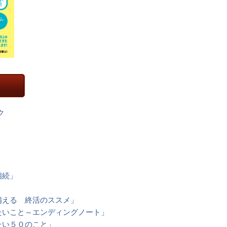
ク
相続」
備える 終活のススメ」
たいこと～エンディングノート」
たい５０のこと」