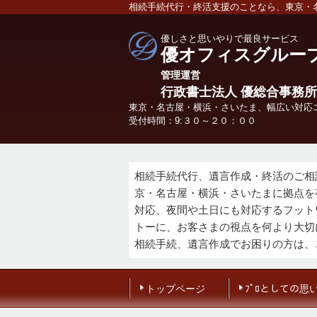
相続手続代行・終活支援のことなら、東京・
優しさと思いやりで最良サービス
優オフィスグルー
管理
運営
行政書士法人 優総合事務所
東京・名古屋・横浜・さいたま、幅広い対応
受付時間：9:３０～２０：００
相続手続代行、遺言作成・終活のご相
京・名古屋・横浜・さいたまに拠点を
対応、夜間や土日にも対応するフット
トーに、お客さまの視点を何より大切
相続手続、遺言作成でお困りの方は、
トップページ
ﾌﾟﾛとしての思