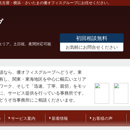
名古屋・横浜・さいたまの優オフィスグループにお任せください。
プ
初回相談無料
エリア。土日祝、夜間対応可能
お気軽にお問合せください
談なら、優オフィスグループへどうぞ。東
有し、関東・東海地区を中心に幅広いエリア
ワーク、そして「迅速、丁寧、親切」をモッ
に、サービス提供を行っている事務所です。
どうぞ当事務所にご相談くださいませ。
い
サービス案内
新着情報
お客様の声