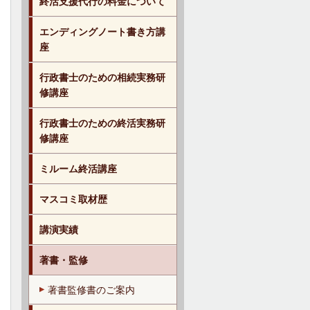
終活支援代行の料金について
エンディングノート書き方講
座
行政書士のための相続実務研
修講座
行政書士のための終活実務研
修講座
ミルーム終活講座
マスコミ取材歴
講演実績
著書・監修
著書監修書のご案内