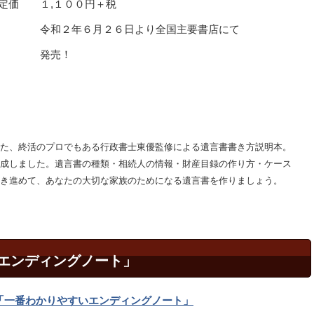
定価 １,１００円＋税
令和２年６月２６日より全国主要書店にて
発売！
た、終活のプロでもある行政書士東優監修による遺言書書き方説明本。
成しました。遺言書の種類・相続人の情報・財産目録の作り方・ケース
き進めて、あなたの大切な家族のためになる遺言書を作りましょう。
エンディングノート」
「一番わかりやすいエンディングノート」