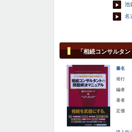
池
名
「相続コンサルタン
書名 
発行 
編者 
著者 
定価 
平成３
購入申