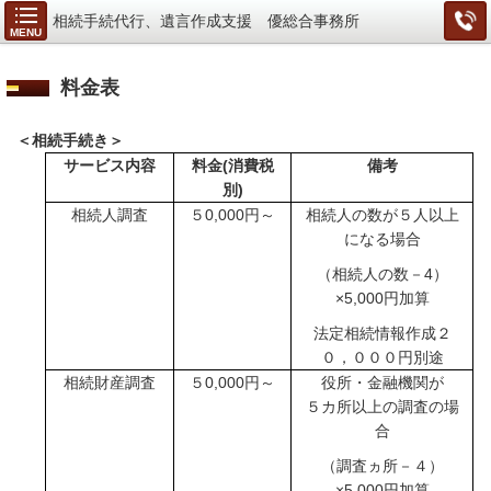
相続手続代行、遺言作成支援 優総合事務所
MENU
料金表
＜相続手続き＞
サービス内容
料金
(
消費税
備考
別
)
相続人調査
５
0,000
円～
相続人の数が５人以上
になる場合
（相続人の数－
4
）
×
5,000
円加算
法定相続情報作成２
０，０００円別途
相続財産調査
５
0,000
円～
役所・金融機関が
５カ所以上の調査の場
合
（調査ヵ所－４）
×
5,000
円加算