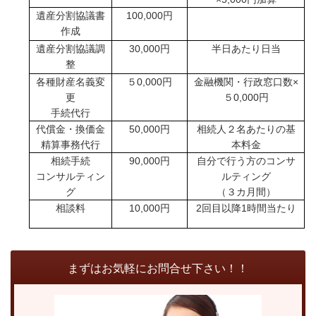
遺産分割協議書
100,000
円
作成
遺産分割協議調
30,000
円
半日あたり日当
整
各種財産名義変
５
0,000
円
金融機関・行政窓口数×
更
５
0,000
円
手続代行
代償金・換価金
50,000
円
相続人２名あたりの基
精算事務代行
本料金
相続手続
90,000
円
自分で行う方のコンサ
コンサルティン
ルティング
グ
（３カ月間）
相談料
10,000
円
2
回目以降
1
時間当たり
まずはお気軽にお問合せ下さい！！