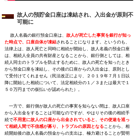
故人の預貯金口座は凍結され、入出金が原則不
可能に
故人名義の銀行預金口座は、
故人が死亡した事実を銀行が知っ
た時点で、口座自体が凍結
されることになります。というのも、
法律上は、故人死亡と同時に相続が開始し、故人名義の預金口座
は、相続人全員の共有財産となることから、銀行側としては、相
続人同士のトラブルを防止するために、故人の死亡を知ったとき
から預金口座を凍結し、その後の口座からの入出金は、原則とし
て受付けてくれません（民法改正により、２０１９年７月１日以
降に開始した相続について、法定相続分の１／３または最大で１
５０万円までの仮払いが認められた）。
一方で、銀行側が故人の死亡の事実を知らない間は、故人口座
から入出金をすることは可能なのですが、やはりその後の相続手
続で
不用意に故人の口座から出金されていると、その使途を巡っ
て相続人間で不信感が募り、トラブルの原因となる
ことから、相
続開始後の故人名義の預金からの支出は、極力避けることが賢明