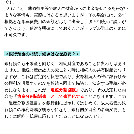
です。
とはいえ、葬儀費用等で故人の財産からの出金をせざるを得ない
ような事情も、実際にはあると思いますが、その場合には、必ず
根拠となる葬儀費用の金額どおりに出金し、後々相続人に説明が
できるよう、使途を明確にしておくことがトラブル防止のために
不可欠です。
＜銀行預金の相続手続きはなぜ必要？＞
銀行預金も不動産と同じく、相続財産であることに変わりはあり
ません。相続財産は故人の死亡と同時に相続人の共有財産となり
ますが、これは暫定的な状態であり、実際相続人の誰に銀行預金
の権利が帰属するのかを相続人同士で協議し、決定する手続が必
要になります。これが
「遺産分割協議」
であり、その決定した内
容を
「
遺産分割協議書」として書面化する
ことになります。この
「遺産分割協議書」を銀行側に提示してはじめて、故人名義の銀
行預金の権利帰属が明らかになり、銀行側が口座の名義変更、も
しくは解約・払戻に応じてくれることになるのです。