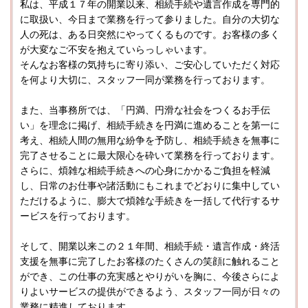
私は、平成１７年の開業以来、相続手続や遺言作成を専門的
に取扱い、今日まで業務を行って参りました。自分の大切な
人の死は、ある日突然にやってくるものです。お客様の多く
が大変なご不安を抱えていらっしゃいます。
そんなお客様の気持ちに寄り添い、ご安心していただく対応
を何より大切に、スタッフ一同が業務を行っております。
また、当事務所では、「円満、円滑な社会をつくるお手伝
い」を理念に掲げ、相続手続きを円満に進めることを第一に
考え、相続人間の無用な紛争を予防し、相続手続きを無事に
完了させることに最大限心を砕いて業務を行っております。
さらに、煩雑な相続手続きへの心身にかかるご負担を軽減
し、日常のお仕事や諸活動にもこれまでどおりに集中してい
ただけるように、膨大で煩雑な手続きを一括して代行するサ
ービスを行っております。
そして、開業以来この２１年間、相続手続・遺言作成・終活
支援を無事に完了したお客様のたくさんの笑顔に触れること
ができ、この仕事の充実感とやりがいを胸に、今後さらによ
りよいサービスの提供ができるよう、スタッフ一同が日々の
業務に精進しております。